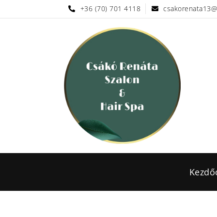
+36 (70) 701 4118
csakorenata13@
Kezdő