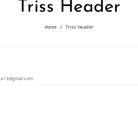
Triss Header
Home
Triss Header
ta13@gmail.com