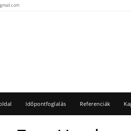
gmail.com
oldal
Időpontfoglalás
Referenciák
Ka