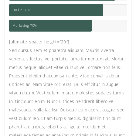
Dizájn
80%
Marketing
70%
[ultimate_spacer height=”20″]
Sed cursus sem et pharetra aliquam. Mauris viverra
venenatis lectus, vel porttitor urna fermentum at. Morbi
metus neque, aliquet vitae cursus vel, ornare non felis.
Praesent eleifend accumsan ante, vitae convallis dolor
ultrices ac. Nam vitae orci erat. Duis efficitur in augue
vitae rutrum. Vestibulum in arcu molestie, sodales turpis
in, tincidunt enim. Nunc ultrices hendrerit libero vel
malesuada. Nulla facilisi. Quisque eu placerat augue, sed
vestibulum leo. Etiam turpis metus, dignissim tincidunt
pharetra ultricies, lobortis at ligula. Interdum et
malesuada fames ac ante ipsum primis in faucibus. Nunc