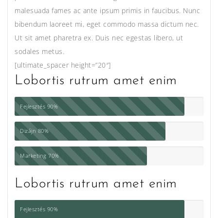
malesuada fames ac ante ipsum primis in faucibus. Nunc
bibendum laoreet mi, eget commodo massa dictum nec.
Ut sit amet pharetra ex. Duis nec egestas libero, ut
sodales metus.
[ultimate_spacer height=”20″]
Lobortis rutrum amet enim
Fejlesztés
90%
Dizájn
80%
Marketing
70%
Lobortis rutrum amet enim
Fejlesztés
90%